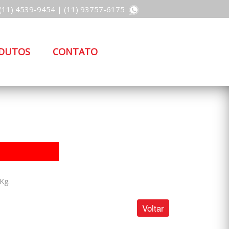
(11) 4539-9454
|
(11) 93757-6175
DUTOS
CONTATO
Kg.
Voltar