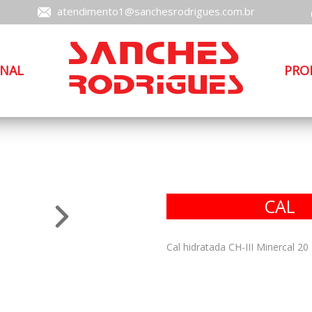
atendimento1@sanchesrodrigues.com.br
ONAL
PRO
CAL
Cal hidratada CH-III Minercal 20 