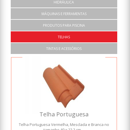
HIDRÁULICA
MÁQUINAS E FERRAMENTAS
PRODUTOS PARA PISCINA
TELHAS
TINTAS E ACESSÓRIOS
Telha Portuguesa
Telha Portuguesa Vermelha, Mesclada e Branca no
tamanho 40 x 22,2 cm....